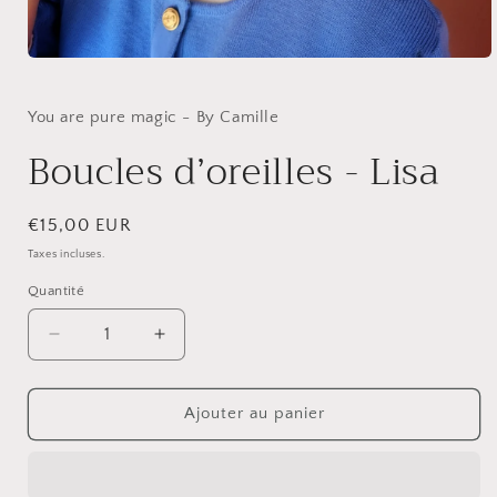
Ouvrir
le
média
1
You are pure magic - By Camille
dans
une
Boucles d’oreilles - Lisa
fenêtre
modale
Prix
€15,00 EUR
habituel
Taxes incluses.
Quantité
Réduire
Augmenter
la
la
quantité
quantité
de
de
Ajouter au panier
Boucles
Boucles
d’oreilles
d’oreilles
-
-