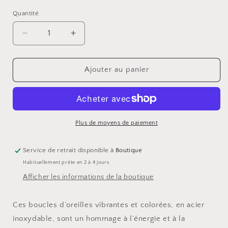
Quantité
Réduire
Augmenter
la
la
quantité
quantité
de
de
Ajouter au panier
Boucles
Boucles
d’oreilles
d’oreilles
-
-
Ambre
Ambre
Plus de moyens de paiement
Service de retrait disponible à
Boutique
Habituellement prête en 2 à 4 jours
Afficher les informations de la boutique
Ces boucles d’oreilles vibrantes et colorées, en acier
inoxydable, sont un hommage à l’énergie et à la