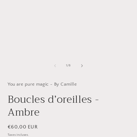
média
1
dans
f
une
fenêtre
modale
de
1
/
6
You are pure magic - By Camille
Boucles d’oreilles -
Ambre
Prix
€60,00 EUR
habituel
Taxes incluses.